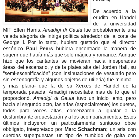
De acuerdo a la
erudita en Handel
de la universidad
MIT Ellen Harris,
Amadigi di Gaula
fue probablemente una
velada alegoría de intriga política alrededor de la corte de
George I. Por lo tanto, hubiera gustado que el director
escénico
Paul Peers
hubiera encontrado la manera de
sugerir que había más que solo mágica y romance. Aunque
hizo que los cantantes se movieran hacia inesperadas
áreas del escenario, y de la platea alta del Jordan Hall, su
“semi-escenificación” (con insinuaciones de vestuario pero
sin escenografía y algunos objetos de utilería) fue minima –
y mas plana- que la de su Xerxes de Handel de la
temporada pasada. Amadigi necesitaba mas de lo que el
proporcionó.
Amadigi di Gaula
tuvo un inicio lento, pero
hacia el segundo acto, las arias (especialmente) los duetos,
todos para voces altas, comenzaron a igualar a la
deslumbrante orquestación y a los acompañamientos. Estos
últimos incluyeron un particularmente suntuoso oboe
obbligato, interpretado por
Marc Schachman;
un aria con
cuerdas superpuestas, un tipo de zumbido de gaita con