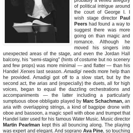
probably a veiled allegory
of political intrigue around
the court of George I. I
wish stage director
Paul
Peers
had found a way to
suggest there was more
going on than magic and
romance. Although he
moved his singers into
unexpected areas of the stage, and even the Jordan Hall
balcony, his “semi-staging” (hints of costume but no scenery
and few props) was more minimal — and flatter — than his
Handel
Xerxes
last season.
Amadigi
needs more help than
he provided. Amadigi got off to a slow start, but by the
second act, the arias and (especially) the duets, all for high
voices, began to equal the dazzling orchestrations and
accompaniments — the latter including a particularly
sumptuous oboe obbligato played by
Marc Schachman,
an
aria with overlapping strings, a kind of bagpipe drone with
oboe and bassoon, a magic spell with oboe and trumpet that
Handel later used for his famous Water Music. Music director
Martin Pearlman
kept this all bouncing along. The playing
was expert and elegant. And soprano
Ava Pine
, so touching