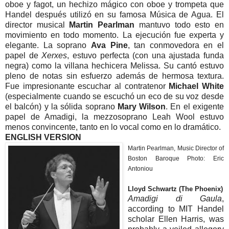
oboe y fagot, un hechizo mágico con oboe y trompeta que
Handel después utilizó en su famosa Música de Agua. El
director musical
Martin Pearlman
mantuvo todo esto en
movimiento en todo momento. La ejecución fue experta y
elegante. La soprano
Ava Pine
, tan conmovedora en el
papel de
Xerxes
, estuvo perfecta (con una ajustada funda
negra) como la villana hechicera Melissa. Su cantó estuvo
pleno de notas sin esfuerzo además de hermosa textura.
Fue impresionante escuchar al contratenor
Michael White
(especialmente cuando se escuchó un eco de su voz desde
el balcón) y la sólida soprano
Mary Wilson
. En el exigente
papel de Amadigi, la mezzosoprano Leah Wool estuvo
menos convincente, tanto en lo vocal como en lo dramático.
ENGLISH VERSION
Martin Pearlman, Music Director of
Boston Baroque Photo: Eric
Antoniou
Lloyd Schwartz (The Phoenix)
Amadigi di Gaula
,
according to MIT Handel
scholar Ellen Harris, was